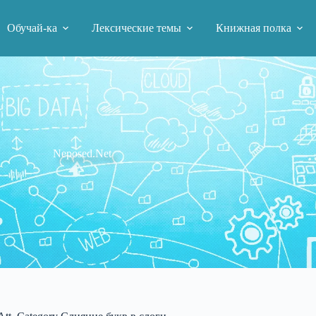
Обучай-ка
Лексические темы
Книжная полка
Neposed.Net