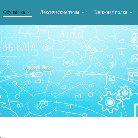
Обучай-ка
Лексические темы
Книжная полка
Neposed.Net