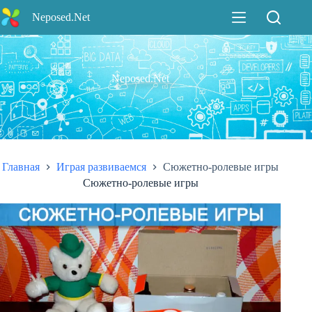
Перейти
Neposed.Net
к
сути
Neposed.Net
Главная
Играя развиваемся
Сюжетно-ролевые игры
Сюжетно-ролевые игры