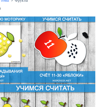
 темы
Фрукты
ы