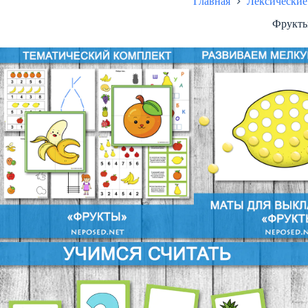
Главная
Лексические
Фрукт