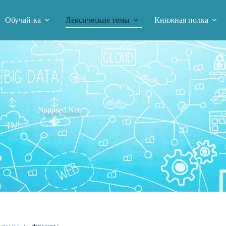
Обучай-ка
Лексические темы
Книжная полка
Neposed.Net