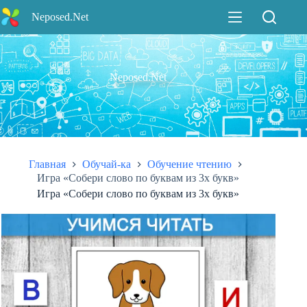
Перейти
Neposed.Net
к
сути
Neposed.Net
Главная
Обучай-ка
Обучение чтению
Игра «Собери слово по буквам из 3х букв»
Игра «Собери слово по буквам из 3х букв»