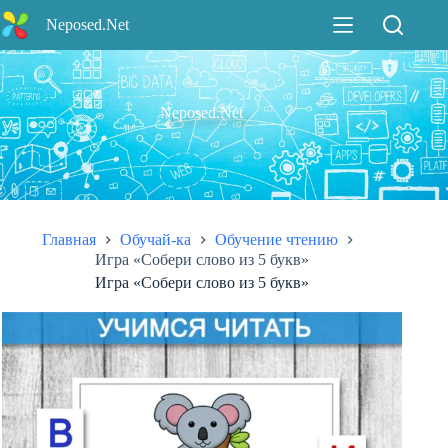
Перейти
Neposed.Net
к
сути
Neposed.Net
Главная
Обучай-ка
Обучение чтению
Игра «Собери слово из 5 букв»
Игра «Собери слово из 5 букв»