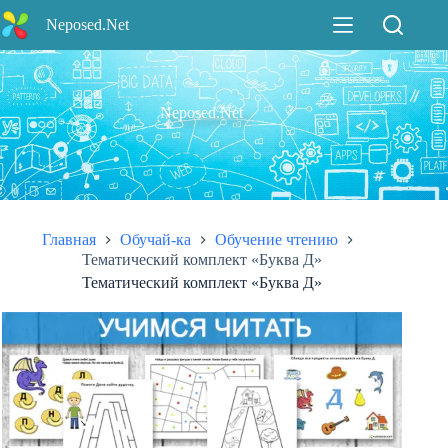
Перейти
Neposed.Net
к
сути
Neposed.Net
Главная
Обучай-ка
Обучение чтению
Тематический комплект «Буква Д»
Тематический комплект «Буква Д»