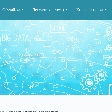
Обучай-ка
Лексические темы
Книжная полка
Neposed.Net