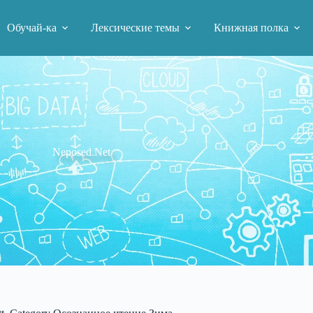
Обучай-ка
Лексические темы
Книжная полка
Neposed.Net