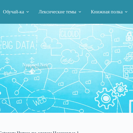
Обучай-ка
Лексические темы
Книжная полка
Neposed.Net