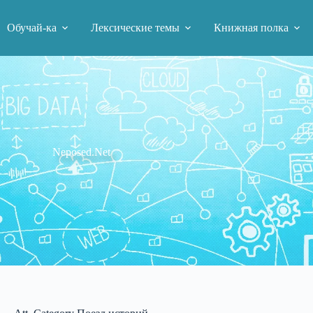
Обучай-ка
Лексические темы
Книжная полка
Neposed.Net