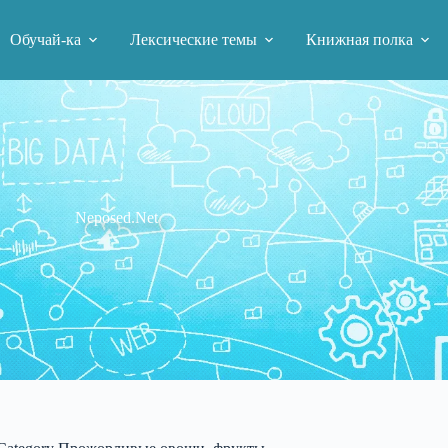
Обучай-ка
Лексические темы
Книжная полка
Neposed.Net