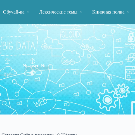
Обучай-ка
Лексические темы
Книжная полка
Neposed.Net