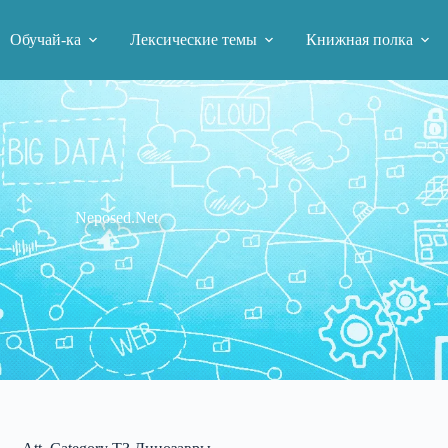
Обучай-ка
Лексические темы
Книжная полка
Neposed.Net