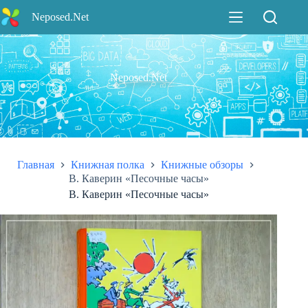
Перейти
Neposed.Net
к
сути
Neposed.Net
Главная
Книжная полка
Книжные обзоры
В. Каверин «Песочные часы»
В. Каверин «Песочные часы»