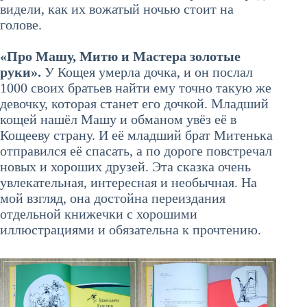
видели, как их вожатый ночью стоит на
голове.
«Про Машу, Митю и Мастера золотые
руки».
У Кощея умерла дочка, и он послал
1000 своих братьев найти ему точно такую же
девочку, которая станет его дочкой. Младший
кощей нашёл Машу и обманом увёз её в
Кощееву страну. И её младший брат Митенька
отправился её спасать, а по дороге повстречал
новых и хороших друзей. Эта сказка очень
увлекательная, интересная и необычная. На
мой взгляд, она достойна переиздания
отдельной книжечки с хорошими
иллюстрациями и обязательна к прочтению.