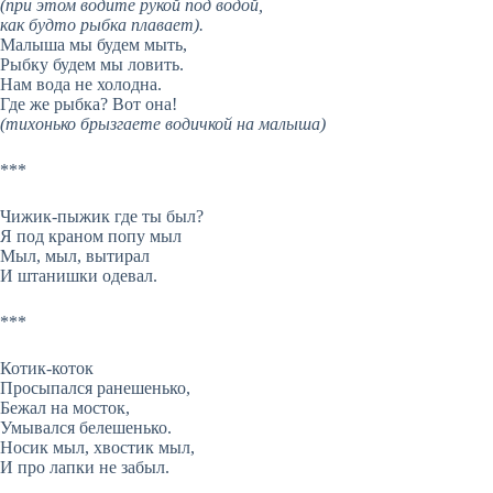
(при этом водите рукой под водой,
как будто рыбка плавает).
Малыша мы будем мыть,
Рыбку будем мы ловить.
Нам вода не холодна.
Где же рыбка? Вот она!
(тихонько брызгаете водичкой на малыша)
***
Чижик-пыжик где ты был?
Я под краном попу мыл
Мыл, мыл, вытирал
И штанишки одевал.
***
Котик-коток
Просыпался ранешенько,
Бежал на мосток,
Умывался белешенько.
Носик мыл, хвостик мыл,
И про лапки не забыл.