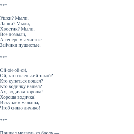
***
Ушки? Мыли,
Лапки? Мыли,
Хвостик? Мыли,
Все помыли,
А теперь мы чистые
Зайчики пушистые.
***
Ой-ой-ой-ой,
Ой, кто голенький такой?
Кто купаться пошел?
Кто водичку нашел?
Ах, водичка хороша!
Хороша водичка!
Искупаем малыша,
Чтоб сияло личико!
***
Пришел медведь ко броду —