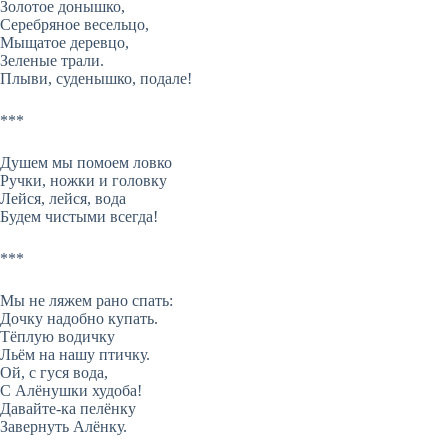
Золотое донышко,
Серебряное весельцо,
Мыщатое деревцо,
Зеленые трали.
Плыви, суденышко, подале!
***
Душем мы помоем ловко
Ручки, ножки и головку
Лейся, лейся, вода
Будем чистыми всегда!
***
Мы не ляжем рано спать:
Дочку надобно купать.
Тёплую водичку
Льём на нашу птичку.
Ой, с гуся вода,
С Алёнушки худоба!
Давайте-ка пелёнку
Завернуть Алёнку.