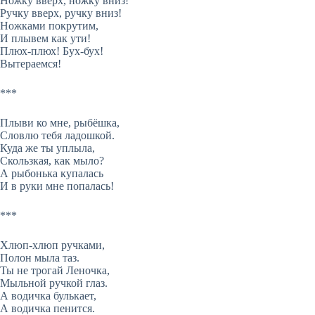
Ножку вверх, ножку вниз!
Ручку вверх, ручку вниз!
Ножками покрутим,
И плывем как ути!
Плюх-плюх! Бух-бух!
Вытераемся!
***
Плыви ко мне, рыбёшка,
Словлю тебя ладошкой.
Куда же ты уплыла,
Скользкая, как мыло?
А рыбонька купалась
И в руки мне попалась!
***
Хлюп-хлюп ручками,
Полон мыла таз.
Ты не трогай Леночка,
Мыльной ручкой глаз.
А водичка булькает,
А водичка пенится.