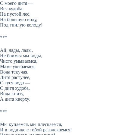
С моего дитя —
Вся худоба
На пустой лес,
На большую воду,
Под гнилую колоду!
***
Ай, лады, лады,
Не боимся мы воды,
Чисто умываемся,
Маме улыбаемся.
Вода текучая,
Дитя растучее,
С гуся вода —
С дитя худоба.
Вода книзу,
А дитя кверху.
***
Мы купаемся, мы плескаемся,
И в водичке с тобой развлекаемся!