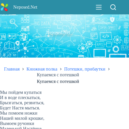
Перейти
Neposed.Net
к
сути
Neposed.Net
Главная
Книжная полка
Потешки, прибаутки
Купаемся с потешкой
Купаемся с потешкой
Мы пойдем купаться
И в воде плескаться,
Брызгаться, резвиться,
Будет Настя мыться.
Мы помоем ножки
Нашей милой крошке,
Вымоем ручонки
Маленькой Настёнке,