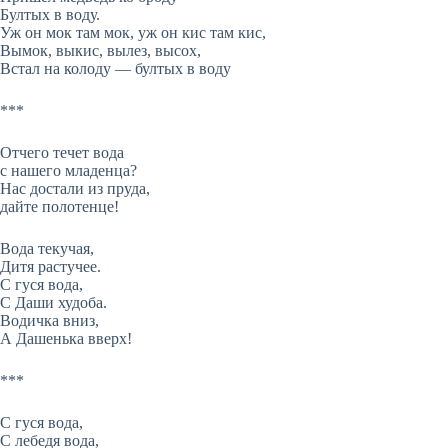
Бултых в воду.
Уж он мок там мок, уж он кис там кис,
Вымок, выкис, вылез, высох,
Встал на колоду — бултых в воду
***
Отчего течет вода
с нашего младенца?
Нас достали из пруда,
дайте полотенце!
Вода текучая,
Дитя растучее.
С гуся вода,
С Даши худоба.
Водичка вниз,
А Дашенька вверх!
***
С гуся вода,
С лебедя вода,