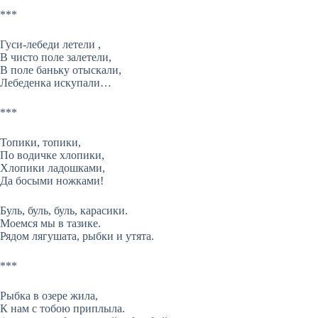
***
Гуси-лебеди летели ,
В чисто поле залетели,
В поле баньку отыскали,
Лебеденка искупали…
***
Топики, топики,
По водичке хлопики,
Хлопики ладошками,
Да босыми ножками!
Буль, буль, буль, карасики.
Моемся мы в тазике.
Рядом лягушата, рыбки и утята.
***
Рыбка в озере жила,
К нам с тобою приплыла.