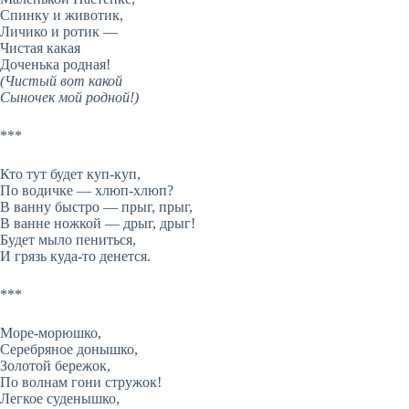
Спинку и животик,
Личико и ротик —
Чистая какая
Доченька родная!
(Чистый вот какой
Сыночек мой родной!)
***
Кто тут будет куп-куп,
По водичке — хлюп-хлюп?
В ванну быстро — прыг, прыг,
В ванне ножкой — дрыг, дрыг!
Будет мыло пениться,
И грязь куда-то денется.
***
Море-морюшко,
Серебряное донышко,
Золотой бережок,
По волнам гони стружок!
Легкое суденышко,