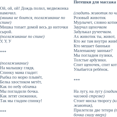
Потешки для массажа
Ой, ой, ой! Дождь полил, медвежонка
намочил.
(гладить животик по ч
(мишка не боится, поглаживание по
Розовый животик
спине)
Мурлычет, словно котик
Мишка топает домой весь до ниточки
Заурчал щеночком
сырой.
Забулькал ручеечком.
(поглаживание по спине)
Ах животик ты, живот,
У, У, У
Кто же там внутри жив
Кто мешает баиньки
Маленькому заиньке?
***
Мы погладим пузики,
Толстые арбузики.
(поглаживание)
Спит щеночек, спит кот
На малышку глядя,
Улыбается ребёнок.
Спинку мама гладит:
Рыбка по морю плывёт,
***
Белка хвостиком метёт,
Как по небу облачкa
Мы погладили бочкa.
На лугу, на лугу
(глади
Как летят снежинки,
часовой стрелке)
Так мы гладим спинку!
Стоит миска творогу
(к
животик)
,
Прилетели две тетери
(
***
бочка снизу вверх)