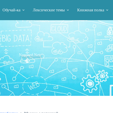
Обучай-ка
Лексические темы
Книжная полка
Neposed.Net