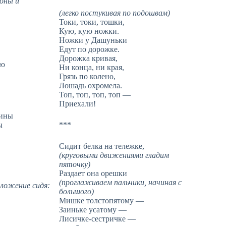
роны и
(легко постукивая по подошвам)
Токи, токи, тошки,
Кую, кую ножки.
Ножки у Дашуньки
Едут по дорожке.
Дорожка кривая,
ую
Ни конца, ни края,
Грязь по колено,
Лошадь охромела.
Топ, топ, топ, топ —
Приехали!
нины
ы
***
Сидит белка на тележке,
(круговыми движениями гладим
пяточку)
Раздает она орешки
(проглаживаем пальчики, начиная с
оложение сидя:
большого)
Мишке толстопятому —
Заиньке усатому —
Лисичке-сестричке —