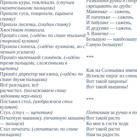
Разводить ручки в сто
Пришли куры, поклевали.
(стучим
скрещивать на груди:
указательными пальцами)
Маменьке — сажень,
Пришли гуси, пощипали.
(щипаем
И папеньке — сажень,
спинку)
И бабушке — сажень,
Пришла лисичка,
(гладим спинку)
И дедушке — сажень.
Хвостиком помахала.
А Ванечке —
Прошёл слон,
(«идём» по спине тыльной
Большую — наибольш
стороной кулаков)
Самую большую!
Прошла слониха,
(«идём» кулаками, но с
меньим усилием)
Прошёл маленький слонёнок.
(«идём»
***
тремя пальцами, сложенными в
щепоть)
Как на Солнышка име
Пришёл директор магазина,
(«идём» по
Испекли пирог из глин
спине двумя пальцами)
Вот такой ширины!
Всё разгладил, всё
Вот такой вышины!
расчистил.
(поглаживаем спину
ладонями верх-вниз)
***
Поставил стол,
(изображаем стол
кулаком)
Стул,
(стул — щепотью)
Потягивая за ручки в п
Печатную машинку.
(печатную машинку
Вот такой расти
— пальцем)
Ко мне в гости ходи
Стал печатать:
(«печатаем» по спине
Вот такой расти
пальцами)
Нам на радости.