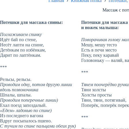
Главная
Книжная полка
Потешки,
Массаж с по
Потешки для массажа спины:
Потешки для массажа 
и ножек малыша:
Поглаживаем спинку
Идёт бай по стене,
Поворачивая голову ма
Несёт лапти на спине,
Мешу, мешу тесто
Детёнкам по избёнкам,
Есть в печи место
Дарит по лаптёнкам.
Пеку, пеку каравай
Головоньку — валяй, ва
***
***
Рельсы, рельсы.
Проводим одну, потом другую линии
Тянем поочерёдно ручки
вдоль позвоночника
Тяни холсты
Шпалы, шпалы.
Холсты просты
Проводим поперечные линии)
Тяни, тяни, потягивай,
Ехал поезд запоздалый.
Поперёк, поперёк пере
«Едем» ладонью по спине)
Из последнего вагона
***
Вдруг посыпалось пшено.
С тучим по спине пальцами обеих рук)