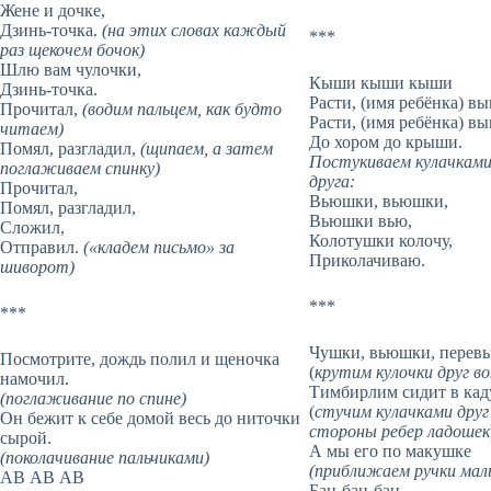
Жене и дочке,
Дзинь-точка.
(на этих словах каждый
***
раз щекочем бочок)
Шлю вам чулочки,
Кыши кыши кыши
Дзинь-точка.
Расти, (имя ребёнка) в
Прочитал,
(водим пальцем, как будто
Расти, (имя ребёнка) в
читаем)
До хором до крыши.
Помял, разгладил,
(щипаем, а затем
Постукиваем кулачками 
поглаживаем спинку)
друга:
Прочитал,
Вьюшки, вьюшки,
Помял, разгладил,
Вьюшки вью,
Сложил,
Колотушки колочу,
Отправил.
(«кладем письмо» за
Приколачиваю.
шиворот)
***
***
Чушки, вьюшки, перев
Посмотрите, дождь полил и щеночка
(
крутим кулочки друг во
намочил.
Тимбирлим сидит в ка
(поглаживание по спине)
(
стучим кулачками друг 
Он бежит к себе домой весь до ниточки
стороны ребер ладошек
сырой.
А мы его по макушке
(поколачивание пальчиками)
(
приближаем ручки малы
АВ АВ АВ
Бац-бац-бац.