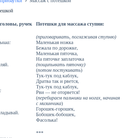
 прибаутки
Массаж с потешкой
тешкой
головы, ручек
Потешки для массажа ступни:
(приговаривать, поглаживая ступню)
лыша:
Маленькая ножка
Бежала по дорожке,
Маленькая пяточка,
На пяточке заплаточка
ляй.
(пощипывать пяточку)
(
потом постукивать
)
Тук-тук под каблук,
Дратва так и рвется,
Тук-тук под каблук,
:
Рви — не оторвется!
(
перебираем пальчики на ногах, начиная
с мизинчика
)
Горошек-горошек,
кладывай.
Бобошек-бобошек,
Фасолька!
***