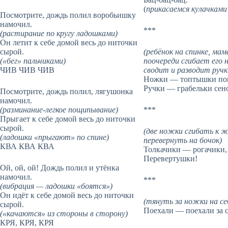
(
прикасаемся кулачками 
Посмотрите, дождь полил воробьишку
намочил.
***
(растирание по кругу ладошками)
Он летит к себе домой весь до ниточки
сырой.
(ребёнок на спинке, мам
(«бег» пальчиками)
поочереди сгибает его
ЧИВ ЧИВ ЧИВ
сводит и разводит ручк
Ножки — топтышки по
Ручки — грабельки сено
Посмотрите, дождь полил, лягушонка
намочил.
(разминание-легкое пощипывание)
***
Прыгает к себе домой весь до ниточки
сырой.
(две ножки сгибать к 
(ладошки «прыгают» по спине)
перевернуть на бочок)
КВА КВА КВА
Толкачики — рогачики,
Перевертушки!
Ой, ой, ой! Дождь полил и утёнка
намочил.
***
(вибрация — ладошки «боятся»)
Он идёт к себе домой весь до ниточки
(тянуть за ножки на се
сырой.
Поехали — поехали за 
(«качаются» из стороны в сторону)
КРЯ, КРЯ, КРЯ