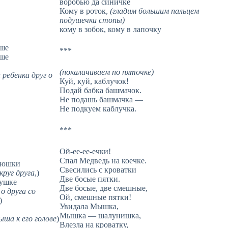
воробью да синичке
Кому в роток,
(гладим большим пальцем
подушечки стопы)
кому в зобок, кому в лапочку
ыше
***
ыше
(покалачиваем по пяточке)
ребенка друг о
Куй, куй, каблучок!
Подай бабка башмачок.
Не подашь башмачка —
Не подкуем каблучка.
***
Ой-ее-ее-ечки!
Спал Медведь на коечке.
ьюшки
Свесились с кроватки
круг друга
,)
Две босые пятки.
душке
Две босые, две смешные,
о друга со
Ой, смешные пятки!
)
Увидала Мышка,
Мышка — шалунишка,
ша к его голове
)
Влезла на кроватку,