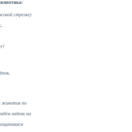
 животика:
асовой стрелке)
,
ёт?
ёнок.
м животик по
ладём ладонь на
пощипиваем