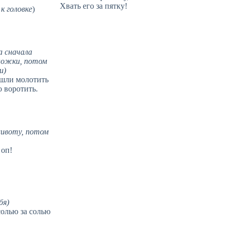
Хвать его за пятку!
к головке
)
а сначала
 ножки, потом
и)
шли молотить
 воротить.
животу, потом
 оп!
бя)
солью за солью