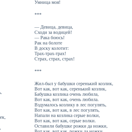
Умница моя!
***
— Девица, девица,
Сходи за водицей!
— Рака боюсь!
Рак на болоте
В доску колотит:
Трах-трах-трах!
Страх, страх, страх!
***
Жил-был у бабушки серенький козлик,
Вот как, вот как, серенький козлик,
.
Бабушка козлика очень любила,
Вот как, вот как, очень любила.
Вздумалось козлику в лес погулять,
Вот как, вот как, в лес погулять,
Напали на козлика серые волки,
ек,
Вот как, вот как, серые волки.
Оставили бабушке рожки да ножки,
,
Вот как, вот как, рожки да ножки.