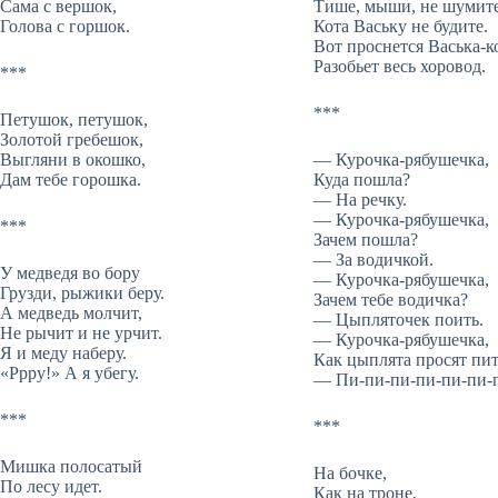
Сама с вершок,
Тише, мыши, не шумите
Голова с горшок.
Кота Ваську не будите.
Вот проснется Васька-ко
Разобьет весь хоровод.
***
***
Петушок, петушок,
Золотой гребешок,
Выгляни в окошко,
— Курочка-рябушечка,
Дам тебе горошка.
Куда пошла?
— На речку.
— Курочка-рябушечка,
***
Зачем пошла?
— За водичкой.
У медведя во бору
— Курочка-рябушечка,
Грузди, рыжики беру.
Зачем тебе водичка?
А медведь молчит,
— Цыпляточек поить.
Не рычит и не урчит.
— Курочка-рябушечка,
Я и меду наберу.
Как цыплята просят пи
«Ррру!» А я убегу.
— Пи-пи-пи-пи-пи-пи-
***
***
Мишка полосатый
На бочке,
По лесу идет.
Как на троне,