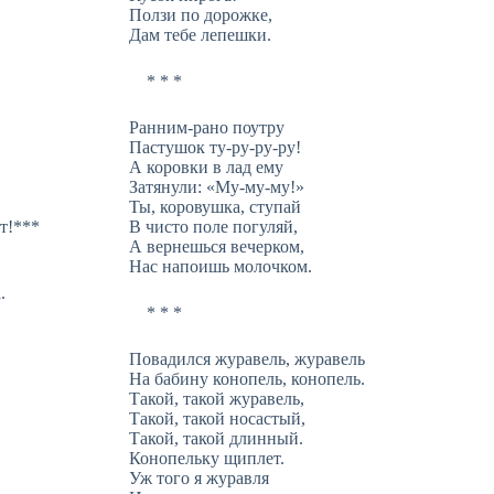
Ползи по дорожке,
Дам тебе лепешки.
* * *
Ранним-рано поутру
Пастушок ту-ру-ру-ру!
А коровки в лад ему
Затянули: «Му-му-му!»
Ты, коровушка, ступай
т!***
В чисто поле погуляй,
А вернешься вечерком,
Нас напоишь молочком.
.
* * *
Повадился журавель, журавель
На бабину конопель, конопель.
Такой, такой журавель,
Такой, такой носастый,
Такой, такой длинный.
Конопельку щиплет.
Уж того я журавля