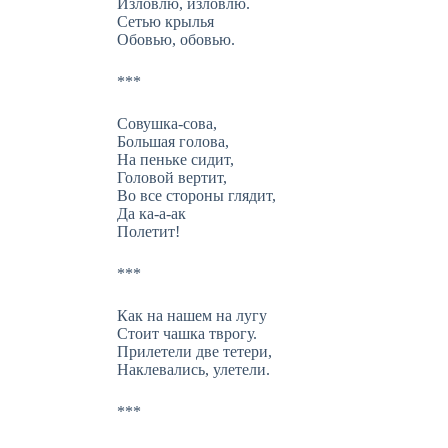
Изловлю, изловлю.
Сетью крылья
Обовью, обовью.
***
Совушка-сова,
Большая голова,
На пеньке сидит,
Головой вертит,
Во все стороны глядит,
Да ка-а-ак
Полетит!
***
Как на нашем на лугу
Стоит чашка тврогу.
Прилетели две тетери,
Наклевались, улетели.
***