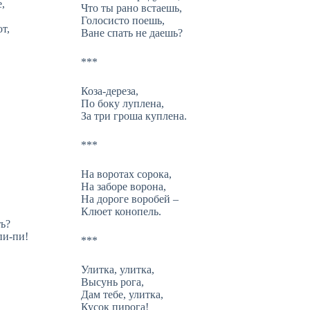
,
Что ты рано встаешь,
Голосисто поешь,
т,
Ване спать не даешь?
***
Коза-дереза,
По боку луплена,
За три гроша куплена.
***
На воротах сорока,
На заборе ворона,
На дороге воробей –
Клюет конопель.
ть?
пи-пи!
***
Улитка, улитка,
Высунь рога,
Дам тебе, улитка,
Кусок пирога!