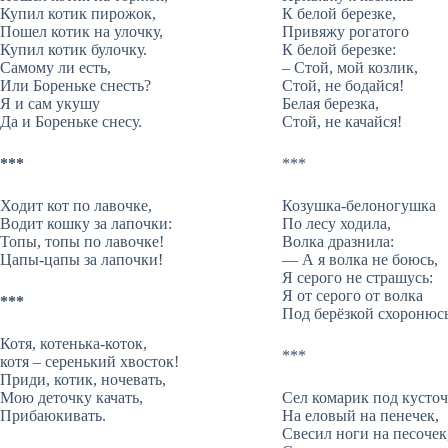
Купил котик пирожок,
К белой березке,
Пошел котик на улочку,
Привяжу рогатого
Купил котик булочку.
К белой березке:
Самому ли есть,
– Стой, мой козлик,
Или Бореньке снесть?
Стой, не бодайся!
Я и сам укушу
Белая березка,
Да и Бореньке снесу.
Стой, не качайся!
***
***
Ходит кот по лавочке,
Козушка-белоногушка
Водит кошку за лапочки:
По лесу ходила,
Топы, топы по лавочке!
Волка дразнила:
Цапы-цапы за лапочки!
— А я волка не боюсь,
Я серого не страшусь:
Я от серого от волка
***
Под берёзкой схоронюсь
Котя, котенька-коток,
***
котя – серенький хвосток!
Приди, котик, ночевать,
Мою деточку качать,
Сел комарик под кусточ
Прибаюкивать.
На еловый на пенечек,
Свесил ноги на песочек