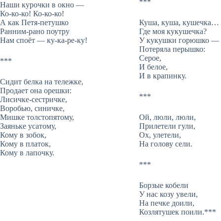
***
Наши курочки в окно —
Ко-ко-ко! Ко-ко-ко!
А как Петя-петушко
Куша, куша, кушечка…
Ранним-рано поутру
Где моя кукушечка?
Нам споёт — ку-ка-ре-ку!
У кукушки горюшко —
Потеряла перышко:
Серое,
***
И белое,
И в крапинку.
Сидит белка на тележке,
Продает она орешки:
***
Лисичке-сестричке,
Воробью, синичке,
Мишке толстопятому,
Ой, люли, люли,
Заяньке усатому,
Прилетели гули,
Кому в зобок,
Ох, улетели,
Кому в платок,
На голову сели.
Кому в лапочку.
***
Борзые кобели
У нас козу увели,
На печке доили,
Козлятушек поили.***