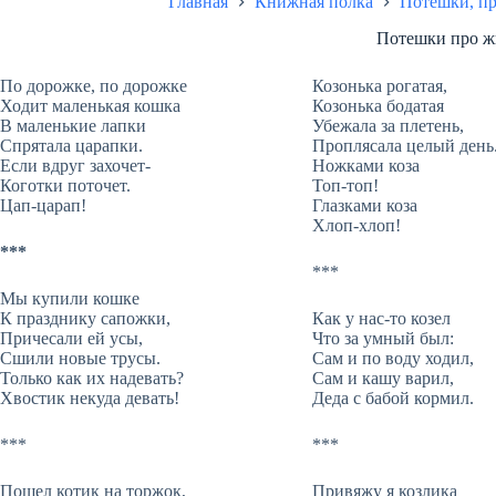
Главная
Книжная полка
Потешки, п
Потешки про 
По дорожке, по дорожке
Козонька рогатая,
Ходит маленькая кошка
Козонька бодатая
В маленькие лапки
Убежала за плетень,
Спрятала царапки.
Проплясала целый день
Если вдруг захочет-
Ножками коза
Коготки поточет.
Топ-топ!
Цап-царап!
Глазками коза
Хлоп-хлоп!
***
***
Мы купили кошке
К празднику сапожки,
Как у нас-то козел
Причесали ей усы,
Что за умный был:
Сшили новые трусы.
Сам и по воду ходил,
Только как их надевать?
Сам и кашу варил,
Хвостик некуда девать!
Деда с бабой кормил.
***
***
Пошел котик на торжок,
Привяжу я козлика