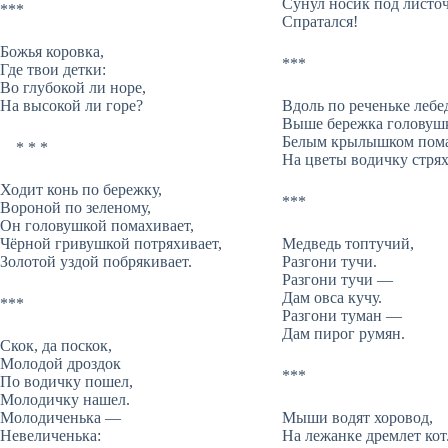
Сунул носик под листо
***
Спратался!
Божья коровка,
***
Где твои детки:
Во глубокой ли норе,
На высокой ли горе?
Вдоль по реченьке лебе
Выше бережка головушк
Белым крылышком пома
* * *
На цветы водичку стрях
Ходит конь по бережку,
***
Вороной по зеленому,
Он головушкой помахивает,
Чёрной гривушкой потряхивает,
Медведь топтучий,
Золотой уздой побрякивает.
Разгони тучи.
Разгони тучи —
Дам овса кучу.
***
Разгони туман —
Дам пирог румян.
Скок, да поскок,
Молодой дроздок
***
По водичку пошел,
Молодичку нашел.
Молодиченька —
Мыши водят хоровод,
Невеличенька:
На лежанке дремлет кот