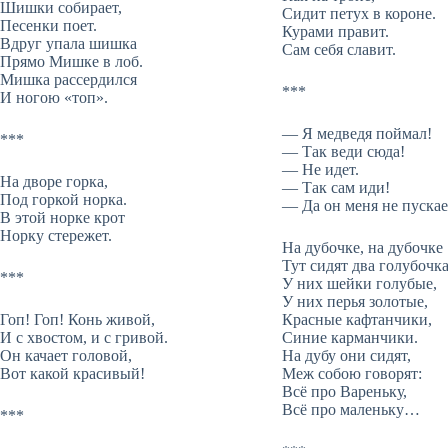
Шишки собирает,
Сидит петух в короне.
Песенки поет.
Курами правит.
Вдруг упала шишка
Сам себя славит.
Прямо Мишке в лоб.
Мишка рассердился
***
И ногою «топ».
— Я медведя поймал!
***
— Так веди сюда!
— Не идет.
На дворе горка,
— Так сам иди!
Под горкой норка.
— Да он меня не пускае
В этой норке крот
Норку стережет.
На дубочке, на дубочке
Тут сидят два голубочка
***
У них шейки голубые,
У них перья золотые,
Гоп! Гоп! Конь живой,
Красные кафтанчики,
И с хвостом, и с гривой.
Синие карманчики.
Он качает головой,
На дубу они сидят,
Вот какой красивый!
Меж собою говорят:
Всё про Вареньку,
Всё про маленьку…
***