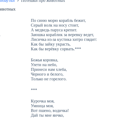
рибаутки
Потешки про животных
животных
По синю морю корабль бежит,
Серый волк на носу стоит,
А медведь паруса крепит.
.
Заюшка кораблик за веревку ведет,
Лисичка из-за кустика хитро глядит:
Как бы зайку украсть,
Как бы верёвку сорвать.***
Божья коровка,
Улети на небо,
Принеси нам хлеба,
Черного и белого,
Только не горелого.
***
Курочка моя,
Умница моя,
Вот пшено, водичка!
Дай ты мне яичко,