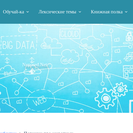
Обучай-ка
Лексические темы
Книжная полка
Neposed.Net