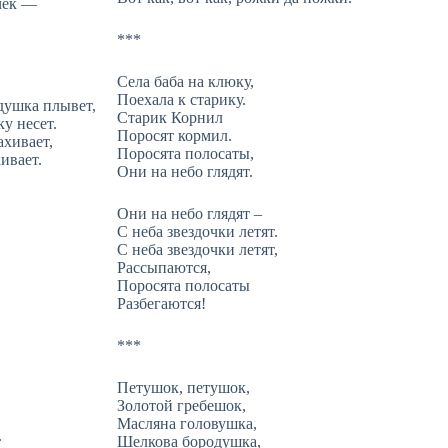
чек —
***
Села баба на клюку,
Поехала к старику.
душка плывет,
Старик Корнил
у несет.
Поросят кормил.
хивает,
Поросята полосаты,
ивает.
Они на небо глядят.
Они на небо глядят –
С неба звездочки летят.
С неба звездочки летят,
Рассыпаются,
Поросята полосаты
Разбегаются!
***
Петушок, петушок,
Золотой гребешок,
Масляна головушка,
.
Шелкова бородушка,