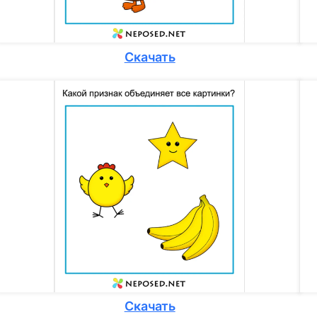
Скачать
Скачать