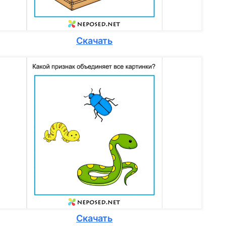
Скачать
Скачать