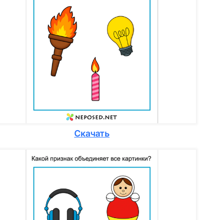
Скачать