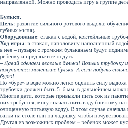
направленной. Можно проводить игру в группе дет
Бульки.
Цель
: развитие сильного ротового выдоха; обучен
губных мышц.
Оборудование
: стакан с водой, коктейльные трубо
Ход игры
: в стакан, наполовину наполненный водо
в нее – пузыри с громким бульканьем будут поднима
ребенку и предложите подуть.
– Давай сделаем веселые бульки! Возьми трубочку и
получаются маленькие бульки. А если подуть сильн
бурю!
По «буре» в воде можно легко оценить силу выдоха 
трубочки должен быть 5–6 мм, в дальнейшем можно
Многие дети, которые привыкли пить сок из пакетик
них требуется, могут начать пить воду (поэтому на
очищенную питьевую воду). В этом случае сначала 
ватки на столе или на ладошку, чтобы почувствоват
Другая из возможных проблем – ребенок может кус