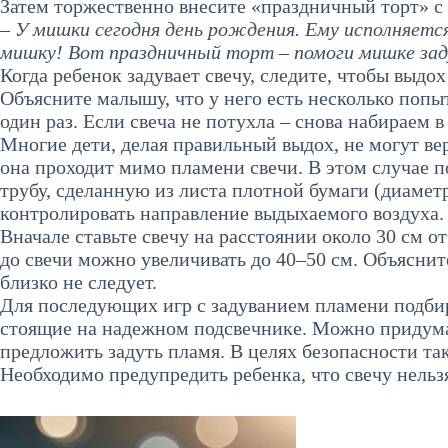
Затем торжественно внесите «праздничный торт» с
– У мишки сегодня день рождения. Ему исполняетс
мишку! Вот праздничный торт – помоги мишке зад
Когда ребенок задувает свечу, следите, чтобы выд
Объясните малышу, что у него есть несколько попы
один раз. Если свеча не потухла – снова набираем в
Многие дети, делая правильный выдох, не могут ве
она проходит мимо пламени свечи. В этом случае п
трубу, сделанную из листа плотной бумаги (диаметр
контролировать направление выдыхаемого воздуха.
Вначале ставьте свечу на расстоянии около 30 см о
до свечи можно увеличивать до 40–50 см. Объяснит
близко не следует.
Для последующих игр с задуванием пламени подби
стоящие на надежном подсвечнике. Можно придума
предложить задуть пламя. В целях безопасности т
Необходимо предупредить ребенка, что свечу нельзя