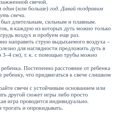
 зажженной свечой.
я один
(или больше)
год. Давай поздравим
уть свечи.
ох был длительным, сильным и плавным.
ток, в каждую из которых дуть можно только
 грудь воздух и пробуем еще раз.
рно направить струю выдыхаемого воздуха –
олезно для наглядности предложить дуть в
 3–4 см), т. к. с помощью трубы можно
т ребенка. Постепенно расстояние от ребенка
е ребенку, что придвигаться к свече слишком
райте свечи с устойчивым основанием или
ть другой сюжет игры либо просто
акая игра проводится индивидуально.
 трогать и опрокидывать.