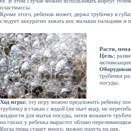
ее. В этом случае можно использовать корпус геле
пластмассы.
Кроме этого, ребенок может, держа трубочку в губах
следует аккуратно зажать нос малыша пальцами и п
Расти, пена
Цель:
разви
активизаци
Оборудова
трубочки ра
посуды.
Ход игры:
эту игру можно предложить ребенку посл
трубочку в стакан с водой (не пьет воду, не перегиб
жидкости для мытья посуды, затем возьмите трубоч
на глазах у ребенка вырастет облако переливающих
Когда пены станет много, можно подуть на нее.