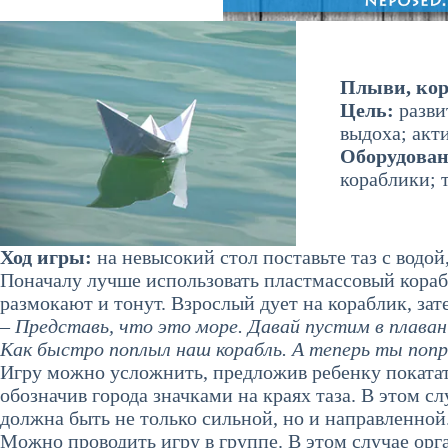
Плыви, кор
Цель:
разви
выдоха; акт
Оборудова
кораблики; т
Ход игры:
на невысокий стол поставьте таз с водо
Поначалу лучше использовать пластмассовый кораб
размокают и тонут. Взрослый дует на кораблик, зат
– Представь, что это море. Давай пустим в плаван
Как быстро поплыл наш корабль. А теперь ты попр
Игру можно усложнить, предложив ребенку покатать
обозначив города значками на краях таза. В этом сл
должна быть не только сильной, но и направленной
Можно проводить игру в группе. В этом случае орг