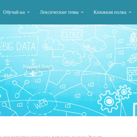
Обучай-ка
Лексические темы
Книжная полка
Neposed.Net