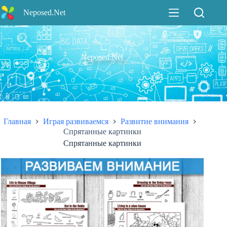
Перейти
Neposed.Net
к
сути
Neposed.Net
Главная
Играя развиваемся
Развитие внимания
Спрятанные картинки
Спрятанные картинки