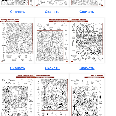
Скачать
Скачать
Скачать
Скачать
Скачать
Скачать