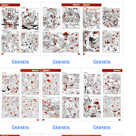
Скачать
Скачать
Скачать
Скачать
Скачать
Скачать