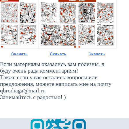
Скачать
Скачать
Скачать
Если материалы оказались вам полезны, я
буду очень рада комментариям!
Также если у вас остались вопросы или
предложения, можете написать мне на почту
qbrodiaga@mail.ru
Занимайтесь с радостью! )