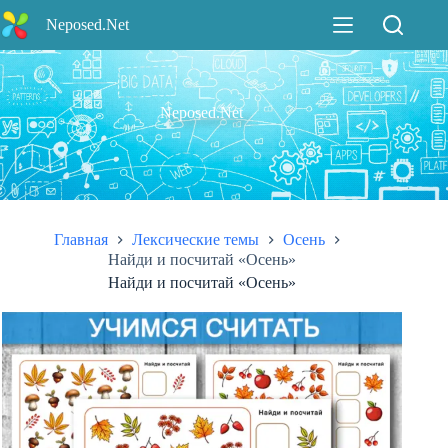
Перейти
Neposed.Net
к
сути
Neposed.Net
Главная
Лексические темы
Осень
Найди и посчитай «Осень»
Найди и посчитай «Осень»