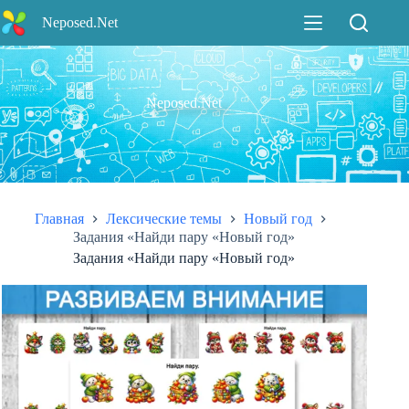
Перейти
Neposed.Net
к
сути
Neposed.Net
Главная
Лексические темы
Новый год
Задания «Найди пару «Новый год»
Задания «Найди пару «Новый год»