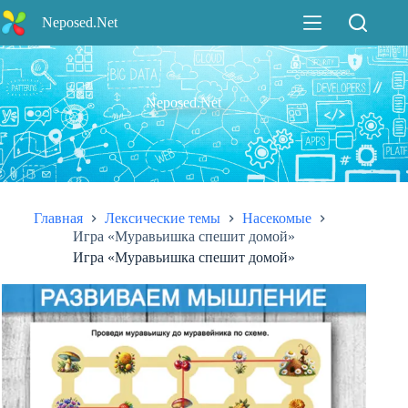
Перейти
Neposed.Net
к
сути
Neposed.Net
Главная
Лексические темы
Насекомые
Игра «Муравьишка спешит домой»
Игра «Муравьишка спешит домой»