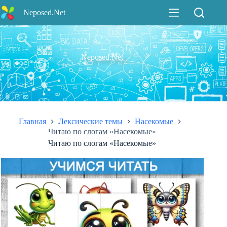
Перейти
Neposed.Net
к
сути
Neposed.Net
Главная
Лексические темы
Насекомые
Читаю по слогам «Насекомые»
Читаю по слогам «Насекомые»