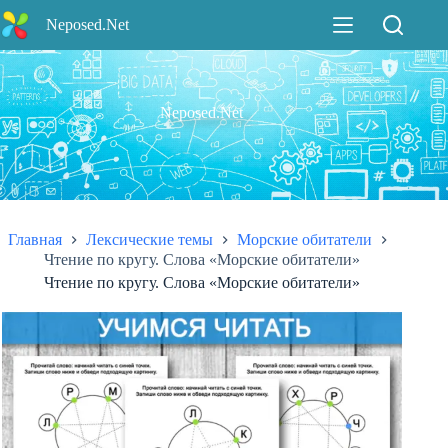
Перейти
Neposed.Net
к
сути
Neposed.Net
Главная
Лексические темы
Морские обитатели
Чтение по кругу. Слова «Морские обитатели»
Чтение по кругу. Слова «Морские обитатели»