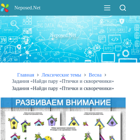
Перейти
Neposed.Net
к
сути
Neposed.Net
Главная
Лексические темы
Весна
Задания «Найди пару «Птички и скворечники»
Задания «Найди пару «Птички и скворечники»