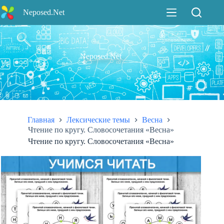
Перейти
Neposed.Net
к
сути
Neposed.Net
Главная
Лексические темы
Весна
Чтение по кругу. Словосочетания «Весна»
Чтение по кругу. Словосочетания «Весна»