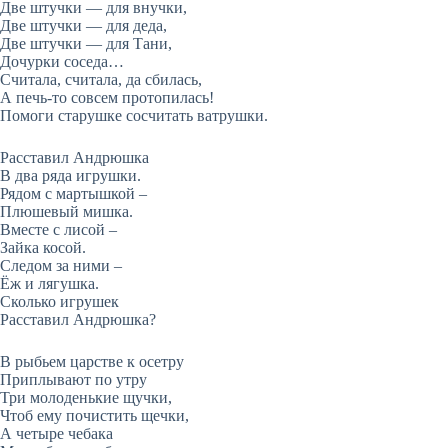
Две штучки — для внучки,
Две штучки — для деда,
Две штучки — для Тани,
Дочурки соседа…
Считала, считала, да сбилась,
А печь-то совсем протопилась!
Помоги старушке сосчитать ватрушки.
Расставил Андрюшка
В два ряда игрушки.
Рядом с мартышкой –
Плюшевый мишка.
Вместе с лисой –
Зайка косой.
Следом за ними –
Ёж и лягушка.
Сколько игрушек
Расставил Андрюшка?
В рыбьем царстве к осетру
Приплывают по утру
Три молоденькие щучки,
Чтоб ему почистить щечки,
А четыре чебака