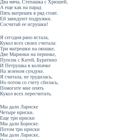
Два мяча, Степашка с Хрюшей,
А еще как на парад
Пять матрешек в ряд стоят.
Ей завидуют подружки.
Сосчитай ее игрушки!
Я сегодня рано встала,
Кукол всех своих считала:
Три матрешки на окошке,
Две Маринки на перинке,
Пупсик с Катей, Буратино
И Петрушка в колпачке
На зеленом сундуке.
Я считала, не трудилась,
Но потом со счету сбилась,
Помогите мне опять
Кукол всех пересчитать.
Мы дали Лариске
Четыре ириски.
Еще три ириски
Мы дали Бориске.
Потом три ириски
Мы дали Лариске,