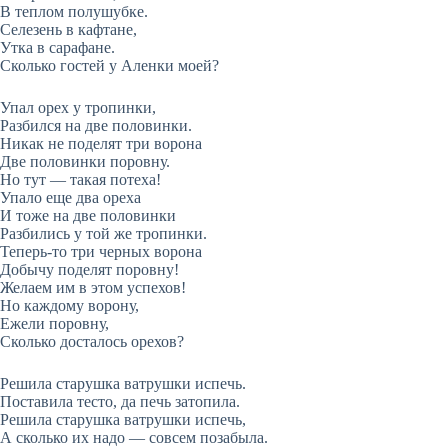
В теплом полушубке.
Селезень в кафтане,
Утка в сарафане.
Сколько гостей у Аленки моей?
Упал орех у тропинки,
Разбился на две половинки.
Никак не поделят три ворона
Две половинки поровну.
Но тут — такая потеха!
Упало еще два ореха
И тоже на две половинки
Разбились у той же тропинки.
Теперь-то три черных ворона
Добычу поделят поровну!
Желаем им в этом успехов!
Но каждому ворону,
Ежели поровну,
Сколько досталось орехов?
Решила старушка ватрушки испечь.
Поставила тесто, да печь затопила.
Решила старушка ватрушки испечь,
А сколько их надо — совсем позабыла.