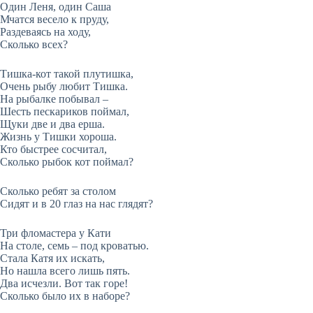
Один Леня, один Саша
Мчатся весело к пруду,
Раздеваясь на ходу,
Сколько всех?
Тишка-кот такой плутишка,
Очень рыбу любит Тишка.
На рыбалке побывал –
Шесть пескариков поймал,
Щуки две и два ерша.
Жизнь у Тишки хороша.
Кто быстрее сосчитал,
Сколько рыбок кот поймал?
Сколько ребят за столом
Сидят и в 20 глаз на нас глядят?
Три фломастера у Кати
На столе, семь – под кроватью.
Стала Катя их искать,
Но нашла всего лишь пять.
Два исчезли. Вот так горе!
Сколько было их в наборе?