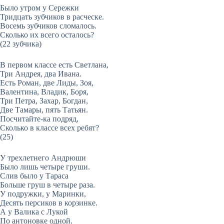
Было утром у Сережки
Тридцать зубчиков в расческе.
Восемь зубчиков сломалось.
Сколько их всего осталось?
(22 зубчика)
В первом классе есть Светлана,
Три Андрея, два Ивана.
Есть Роман, две Лиды, Зоя,
Валентина, Владик, Боря,
Три Петра, Захар, Богдан,
Две Тамары, пять Татьян.
Посчитайте-ка подряд,
Сколько в классе всех ребят?
(25)
У трехлетнего Андрюши
Было лишь четыре груши.
Слив было у Тараса
Больше груш в четыре раза.
У подружки, у Маринки,
Десять персиков в корзинке.
А у Валика с Лукой
По антоновке одной.