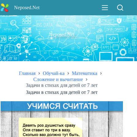
Перейти
Neposed.Net
к
сути
Neposed.Net
Главная
Обучай-ка
Математика
Сложение и вычитание
Задачи в стихах для детей от 7 лет
Задачи в стихах для детей от 7 лет