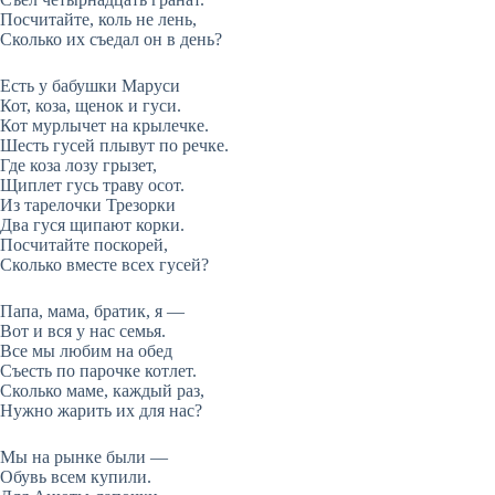
Посчитайте, коль не лень,
Сколько их съедал он в день?
Есть у бабушки Маруси
Кот, коза, щенок и гуси.
Кот мурлычет на крылечке.
Шесть гусей плывут по речке.
Где коза лозу грызет,
Щиплет гусь траву осот.
Из тарелочки Трезорки
Два гуся щипают корки.
Посчитайте поскорей,
Сколько вместе всех гусей?
Папа, мама, братик, я —
Вот и вся у нас семья.
Все мы любим на обед
Съесть по парочке котлет.
Сколько маме, каждый раз,
Нужно жарить их для нас?
Мы на рынке были —
Обувь всем купили.