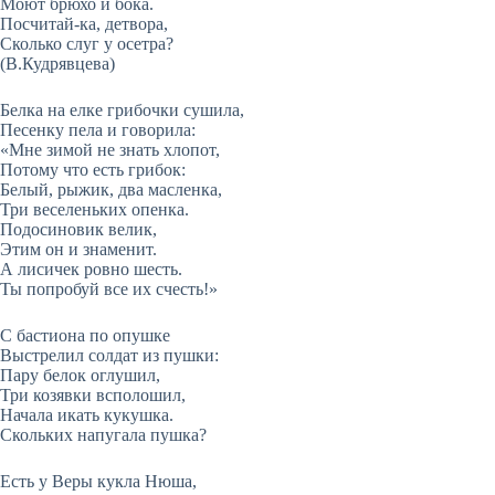
Моют брюхо и бока.
Посчитай-ка, детвора,
Сколько слуг у осетра?
(В.Кудрявцева)
Белка на елке грибочки сушила,
Песенку пела и говорила:
«Мне зимой не знать хлопот,
Потому что есть грибок:
Белый, рыжик, два масленка,
Три веселеньких опенка.
Подосиновик велик,
Этим он и знаменит.
А лисичек ровно шесть.
Ты попробуй все их счесть!»
С бастиона по опушке
Выстрелил солдат из пушки:
Пару белок оглушил,
Три козявки всполошил,
Начала икать кукушка.
Скольких напугала пушка?
Есть у Веры кукла Нюша,