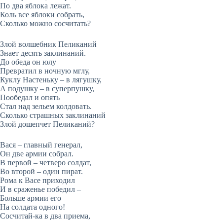
По два яблока лежат.
Коль все яблоки собрать,
Сколько можно сосчитать?
Злой волшебник Пеликаний
Знает десять заклинаний.
До обеда он юлу
Превратил в ночную мглу,
Куклу Настеньку – в лягушку,
А подушку – в суперпушку,
Пообедал и опять
Стал над зельем колдовать.
Сколько страшных заклинаний
Злой дошепчет Пеликаний?
Вася – главный генерал,
Он две армии собрал.
В первой – четверо солдат,
Во второй – один пират.
Рома к Васе приходил
И в сраженье победил –
Больше армии его
На солдата одного!
Сосчитай-ка в два приема,