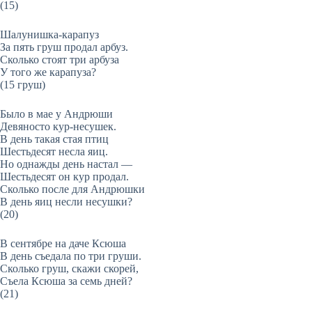
(15)
Шалунишка-карапуз
За пять груш продал арбуз.
Сколько стоят три арбуза
У того же карапуза?
(15 груш)
Было в мае у Андрюши
Девяносто кур-несушек.
В день такая стая птиц
Шестьдесят несла яиц.
Но однажды день настал —
Шестьдесят он кур продал.
Сколько после для Андрюшки
В день яиц несли несушки?
(20)
В сентябре на даче Ксюша
В день съедала по три груши.
Сколько груш, скажи скорей,
Съела Ксюша за семь дней?
(21)