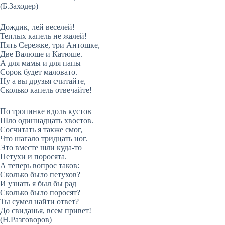
(Б.Заходер)
Дождик, лей веселей!
Теплых капель не жалей!
Пять Сережке, три Антошке,
Две Валюше и Катюше.
А для мамы и для папы
Сорок будет маловато.
Ну а вы друзья считайте,
Сколько капель отвечайте!
По тропинке вдоль кустов
Шло одиннадцать хвостов.
Сосчитать я также смог,
Что шагало тридцать ног.
Это вместе шли куда-то
Петухи и поросята.
А теперь вопрос таков:
Сколько было петухов?
И узнать я был бы рад
Сколько было поросят?
Ты сумел найти ответ?
До свиданья, всем привет!
(Н.Разговоров)