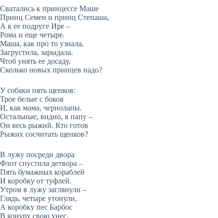
Сватались к принцессе Маше
Принц Семен и принц Степаша,
А к ее подруге Ире –
Рома и еще четыре.
Маша, как про то узнала,
Загрустила, зарыдала.
Чтоб унять ее досаду,
Сколько новых принцев надо?
У собаки пять щенков:
Трое белые с боков
И, как мама, чернолапы.
Остальные, видно, в папу –
Он весь рыжий. Кто готов
Рыжих сосчитать щенков?
В лужу посреди двора
Флот спустила детвора –
Пять бумажных кораблей
И коробку от туфлей.
Утром в лужу заглянули –
Глядь, четыре утонули,
А коробку пес Барбос
В конуру свою унес.