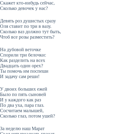
Скажет кто-нибудь сейчас,
Сколько девочек у нас?
Девять роз душистых сразу
Оля ставит по три в вазу.
Сколько ваз должно тут быть,
Чтоб все розы разместить?
На дубовой веточке
Спорили три белочки:
Как разделить на всех
Двадцать один орех?
Ты помочь им поспеши
И задачу сам реши!
У двоих больших ежей
Было по пять сыновей
И у каждого как раз
По два уха, пара глаз.
Сосчитаем малышей,
Сколько глаз, потом ушей?
За неделю наш Марат
Съел четырнадцать гранат.