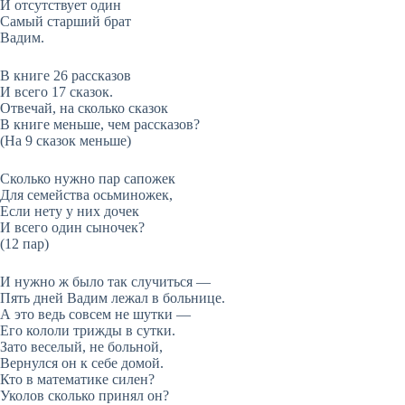
И отсутствует один
Самый старший брат
Вадим.
В книге 26 рассказов
И всего 17 сказок.
Отвечай, на сколько сказок
В книге меньше, чем рассказов?
(На 9 сказок меньше)
Сколько нужно пар сапожек
Для семейства осьминожек,
Если нету у них дочек
И всего один сыночек?
(12 пар)
И нужно ж было так случиться —
Пять дней Вадим лежал в больнице.
А это ведь совсем не шутки —
Его кололи трижды в сутки.
Зато веселый, не больной,
Вернулся он к себе домой.
Кто в математике силен?
Уколов сколько принял он?