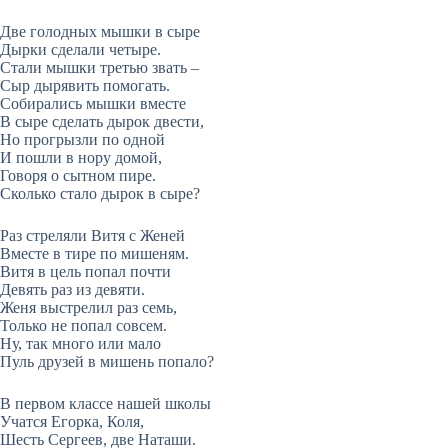
Две голодных мышки в сыре
Дырки сделали четыре.
Стали мышки третью звать –
Сыр дырявить помогать.
Собирались мышки вместе
В сыре сделать дырок двести,
Но прогрызли по одной
И пошли в нору домой,
Говоря о сытном пире.
Сколько стало дырок в сыре?
Раз стреляли Витя с Женей
Вместе в тире по мишеням.
Витя в цель попал почти
Девять раз из девяти.
Женя выстрелил раз семь,
Только не попал совсем.
Ну, так много или мало
Пуль друзей в мишень попало?
В первом классе нашей школы
Учатся Егорка, Коля,
Шесть Сергеев, две Наташи.