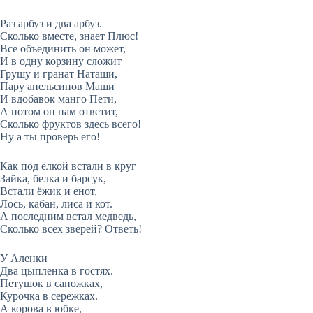
Раз арбуз и два арбуз.
Сколько вместе, знает Плюс!
Все объединить он может,
И в одну корзину сложит
Грушу и гранат Наташи,
Пару апельсинов Маши
И вдобавок манго Пети,
А потом он нам ответит,
Сколько фруктов здесь всего!
Ну а ты проверь его!
Как под ёлкой встали в круг
Зайка, белка и барсук,
Встали ёжик и енот,
Лось, кабан, лиса и кот.
А последним встал медведь,
Сколько всех зверей? Ответь!
У Аленки
Два цыпленка в гостях.
Петушок в сапожках,
Курочка в сережках.
А корова в юбке,