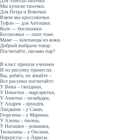
Для Анюты-лапочки
Мы купили тапочки.
Для Петра и Вовочки
Взяли мы кроссовочки.
Туфли — для Антошки.
Коле — босоножки.
Босоножки — папе тоже.
Маме — шлепанцы из кожи.
Добрый выбрали товар.
Посчитайте, сколько пар?
В класс пришли ученики
И по рисунку принесли.
Вы, ребята, не зевайте –
Все рисунки посчитайте:
У Вики – гвоздики,
У Никитки – маргаритки,
У Анютки – незабудки,
У Андрея – орхидея,
Ландыши – у Саши,
Георгины – у Марины,
У Алены – пионы,
У Наташки – ромашки,
Тюльпаны – у Оксаны,
Нарциссы – у Ларисы.