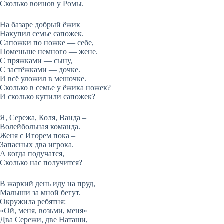
Сколько воинов у Ромы.
На базаре добрый ёжик
Накупил семье сапожек.
Сапожки по ножке — себе,
Поменьше немного — жене.
С пряжками — сыну,
С застёжками — дочке.
И всё уложил в мешочке.
Сколько в семье у ёжика ножек?
И сколько купили сапожек?
Я, Сережа, Коля, Ванда –
Волейбольная команда.
Женя с Игорем пока –
Запасных два игрока.
А когда подучатся,
Сколько нас получится?
В жаркий день иду на пруд,
Малыши за мной бегут.
Окружила ребятня:
«Ой, меня, возьми, меня»
Два Сережи, две Наташи,