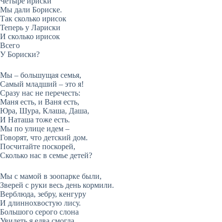
Четыре ириски
Мы дали Бориске.
Так сколько ирисок
Теперь у Лариски
И сколько ирисок
Всего
У Бориски?
Мы – большущая семья,
Самый младший – это я!
Сразу нас не перечесть:
Маня есть, и Ваня есть,
Юра, Шура, Клаша, Даша,
И Наташа тоже есть.
Мы по улице идем –
Говорят, что детский дом.
Посчитайте поскорей,
Сколько нас в семье детей?
Мы с мамой в зоопарке были,
Зверей с руки весь день кормили.
Верблюда, зебру, кенгуру
И длиннохвостую лису.
Большого серого слона
Увидеть я едва смогла.