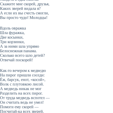
Скажите мне скорей, друзья,
Каких зверей видала я?
А если их вы счесть смогли,
Вы просто чудо! Молодцы!
Вдоль овражка
Шла фуражка,
Две косынки,
Три корзинки,
А за ними шла упрямо
Белоснежная панама.
Сколько всего шло детей?
Отвечай поскорей!
Как-то вечером к медведю
На пирог пришли соседи:
Ёж, барсук, енот, «косой»,
Волк с плутовкою лисой.
А медведь никак не мог
Разделить на всех пирог.
От труда медведь вспотел —
Он считать ведь не умел!
Помоги ему скорей —
Посчитай-ка всех зверей.