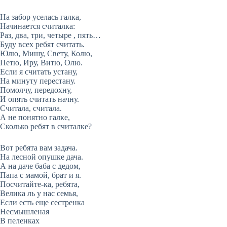
На забор уселась галка,
Начинается считалка:
Раз, два, три, четыре , пять…
Буду всех ребят считать.
Юлю, Мишу, Свету, Колю,
Петю, Иру, Витю, Олю.
Если я считать устану,
На минуту перестану.
Помолчу, передохну,
И опять считать начну.
Считала, считала.
А не понятно галке,
Сколько ребят в считалке?
Вот ребята вам задача.
На лесной опушке дача.
А на даче баба с дедом,
Папа с мамой, брат и я.
Посчитайте-ка, ребята,
Велика ль у нас семья,
Если есть еще сестренка
Несмышленая
В пеленках