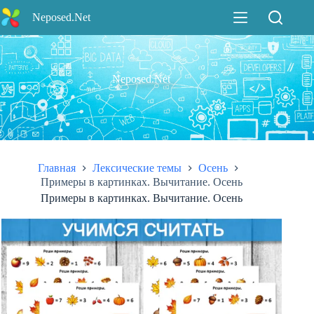
Перейти
Neposed.Net
к
сути
Neposed.Net
Главная
Лексические темы
Осень
Примеры в картинках. Вычитание. Осень
Примеры в картинках. Вычитание. Осень