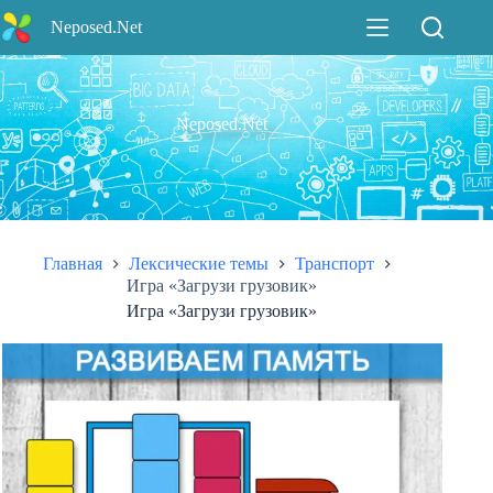
Перейти
Neposed.Net
к
сути
Neposed.Net
Главная
Лексические темы
Транспорт
Игра «Загрузи грузовик»
Игра «Загрузи грузовик»